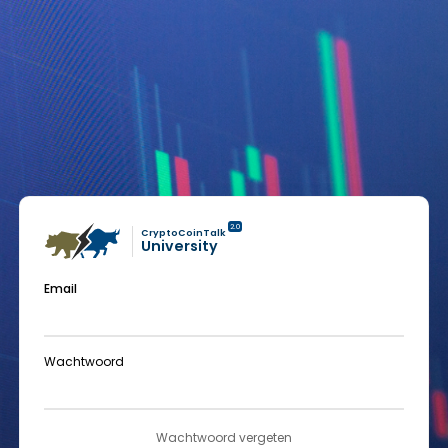
2.0
CryptoCoinTalk
University
Email
Wachtwoord
Wachtwoord vergeten