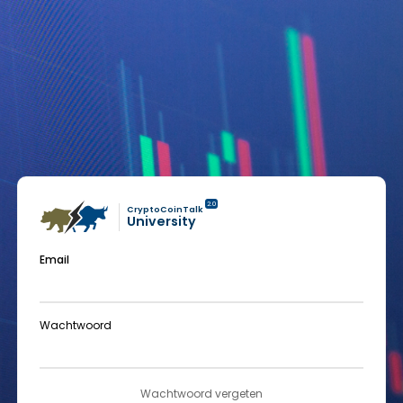
2.0
CryptoCoinTalk
University
Email
Wachtwoord
Wachtwoord vergeten